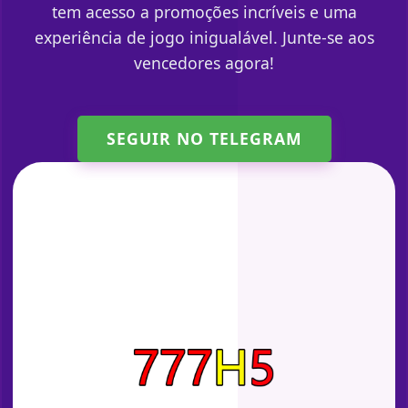
tem acesso a promoções incríveis e uma
experiência de jogo inigualável. Junte-se aos
vencedores agora!
SEGUIR NO TELEGRAM