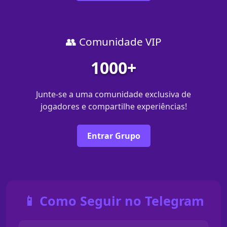
👥 Comunidade VIP
1000+
Junte-se a uma comunidade exclusiva de
jogadores e compartilhe experiências!
Entrar Grupo
📱 Como Seguir no Telegram