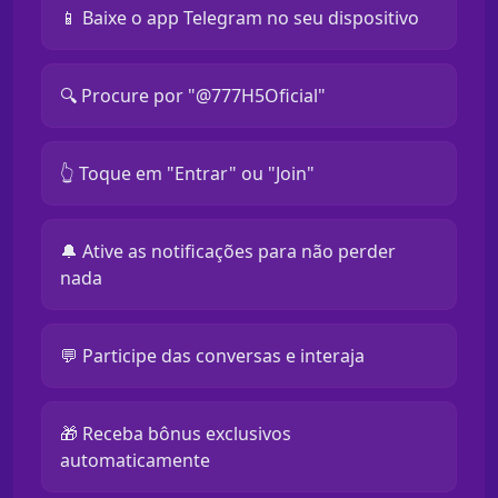
📱 Baixe o app Telegram no seu dispositivo
🔍 Procure por "@777H5Oficial"
👆 Toque em "Entrar" ou "Join"
🔔 Ative as notificações para não perder
nada
💬 Participe das conversas e interaja
🎁 Receba bônus exclusivos
automaticamente