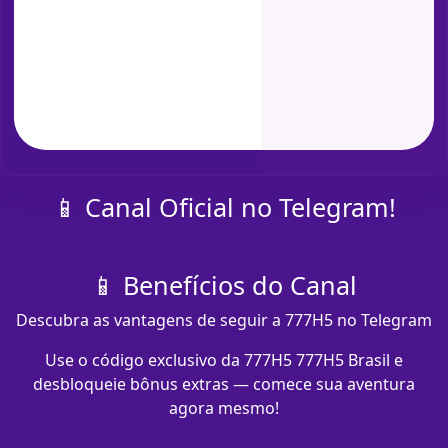
📱 Canal Oficial no Telegram!
📱 Benefícios do Canal
Descubra as vantagens de seguir a 777H5 no Telegram
Use o código exclusivo da 777H5 777H5 Brasil e
desbloqueie bônus extras — comece sua aventura
agora mesmo!