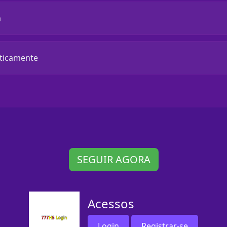
a
aticamente
SEGUIR AGORA
Acessos
Login
Registrar-se