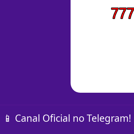
📱 Canal Oficial no Telegram!