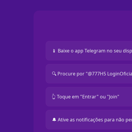
📱 Baixe o app Telegram no seu disp
🔍 Procure por "@777H5 LoginOficia
👆 Toque em "Entrar" ou "Join"
🔔 Ative as notificações para não p