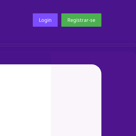
Login
Registrar-se