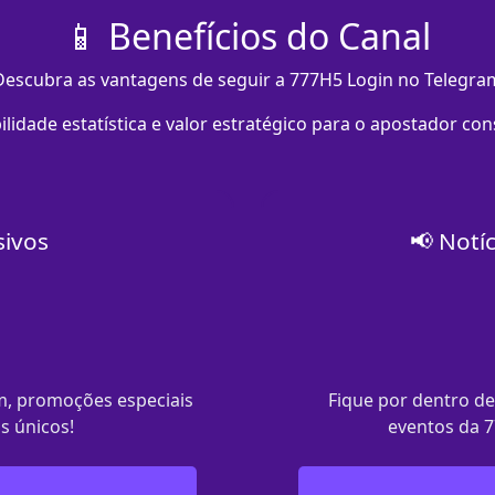
📱 Benefícios do Canal
Descubra as vantagens de seguir a 777H5 Login no Telegra
idade estatística e valor estratégico para o apostador cons
sivos
📢 Notí
m, promoções especiais
Fique por dentro d
s únicos!
eventos da 