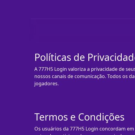
Políticas de Privacida
A 777H5 Login valoriza a privacidade de se
nossos canais de comunicação. Todos os dad
jogadores.
Termos e Condições
Os usuários da 777H5 Login concordam em re