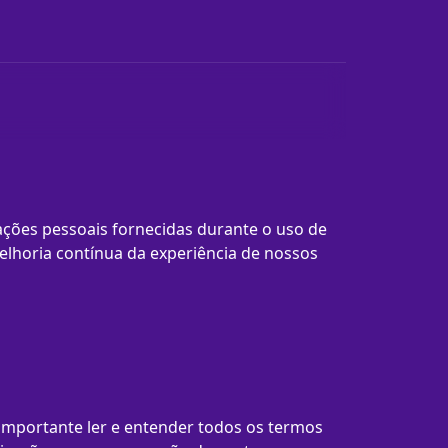
ações pessoais fornecidas durante o uso de
elhoria contínua da experiência de nossos
importante ler e entender todos os termos