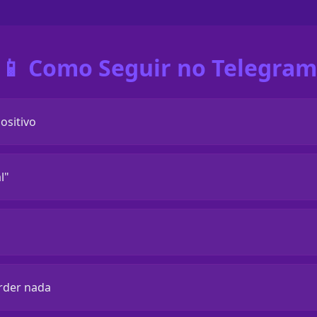
📱 Como Seguir no Telegram
ositivo
l"
erder nada