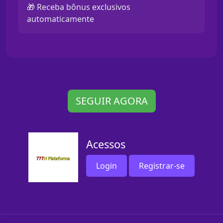
🎁 Receba bônus exclusivos
automaticamente
SEGUIR AGORA
Acessos
Login
Registrar-se