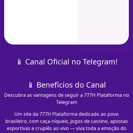
📱 Canal Oficial no Telegram!
📱 Benefícios do Canal
Descubra as vantagens de seguir a 777H Plataforma no
Telegram
Um site da 777H Plataforma dedicado ao povo
brasileiro, com caça-níqueis, jogos de cassino, apostas
esportivas e crupiês ao vivo — viva toda a emoção do