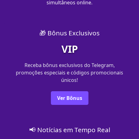
simultâneos online.
🎁 Bônus Exclusivos
VIP
Receba bônus exclusivos do Telegram,
promoções especiais e códigos promocionais
únicos!
Ver Bônus
📢 Notícias em Tempo Real