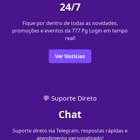
24/7
Fique por dentro de todas as novidades,
promoções e eventos da 777 Pg Login em tempo
real!
Ver Notícias
💬 Suporte Direto
Chat
Suporte direto via Telegram, respostas rápidas e
atendimento personalizado!