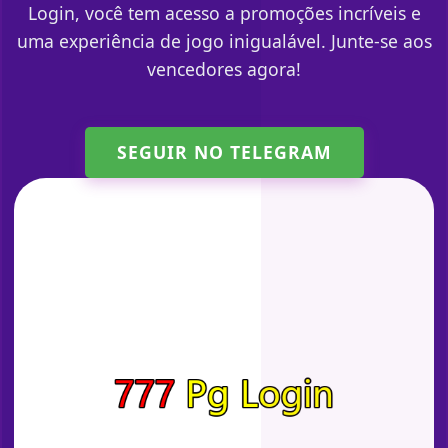
Login, você tem acesso a promoções incríveis e
uma experiência de jogo inigualável. Junte-se aos
vencedores agora!
SEGUIR NO TELEGRAM