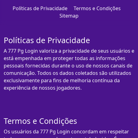
Políticas de Privacidade
Termos e Condições
Sitemap
Políticas de Privacidade
A 777 Pg Login valoriza a privacidade de seus usuários e
está empenhada em proteger todas as informações
pessoais fornecidas durante o uso de nossos canais de
comunicação. Todos os dados coletados são utilizados
exclusivamente para fins de melhoria contínua da
experiência de nossos jogadores.
Termos e Condições
Os usuários da 777 Pg Login concordam em respeitar