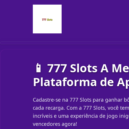
📱 777 Slots A M
Plataforma de A
Cadastre-se na 777 Slots para ganhar b
cada recarga. Com a 777 Slots, você te
incríveis e uma experiência de jogo inig
vencedores agora!