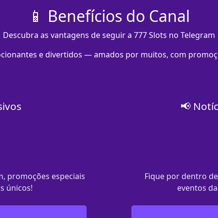
📱 Benefícios do Canal
Descubra as vantagens de seguir a 777 Slots no Telegram
ocionantes e divertidos — amados por muitos, com promoç
sivos
📢 Notí
m, promoções especiais
Fique por dentro d
s únicos!
eventos da