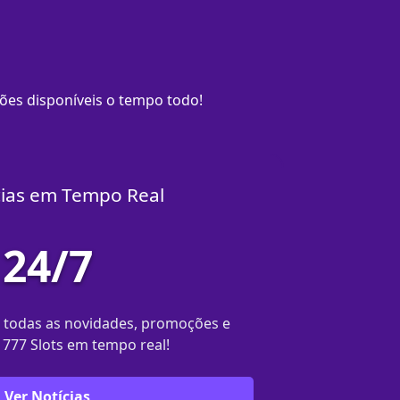
ões disponíveis o tempo todo!
cias em Tempo Real
24/7
e todas as novidades, promoções e
 777 Slots em tempo real!
Ver Notícias