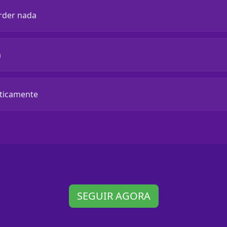
erder nada
a
aticamente
SEGUIR AGORA