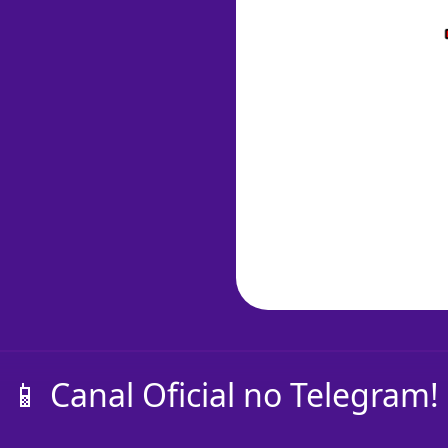
📱 Canal Oficial no Telegram!