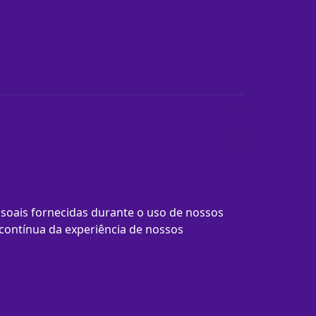
ssoais fornecidas durante o uso de nossos
 contínua da experiência de nossos