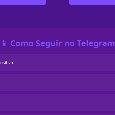
📱 Como Seguir no Telegram
ositivo