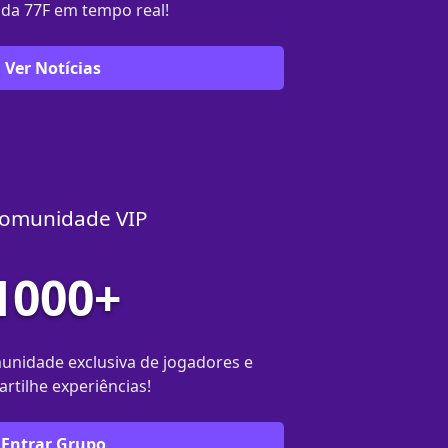
 da 77F em tempo real!
Ver Notícias
Comunidade VIP
1000+
unidade exclusiva de jogadores e
rtilhe experiências!
Entrar Grupo