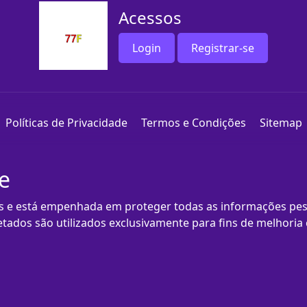
Acessos
Login
Registrar-se
Políticas de Privacidade
Termos e Condições
Sitemap
de
ios e está empenhada em proteger todas as informações pe
tados são utilizados exclusivamente para fins de melhoria