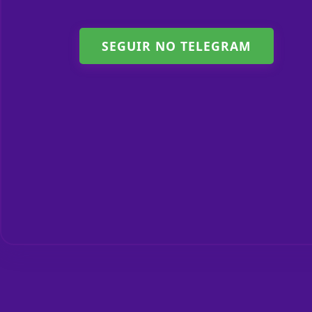
SEGUIR NO TELEGRAM