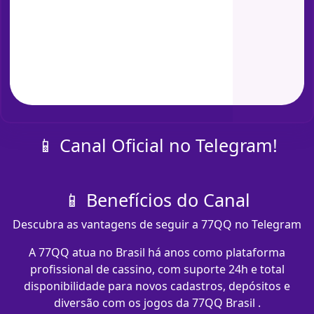
📱 Canal Oficial no Telegram!
📱 Benefícios do Canal
Descubra as vantagens de seguir a 77QQ no Telegram
A 77QQ atua no Brasil há anos como plataforma
profissional de cassino, com suporte 24h e total
disponibilidade para novos cadastros, depósitos e
diversão com os jogos da 77QQ Brasil .