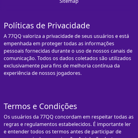
Sitemap
Políticas de Privacidade
A 77QQ valoriza a privacidade de seus usuários e está
empenhada em proteger todas as informações
pessoais fornecidas durante o uso de nossos canais de
comunicação. Todos os dados coletados são utilizados
exclusivamente para fins de melhoria contínua da
experiência de nossos jogadores.
Termos e Condições
Os usuários da 77QQ concordam em respeitar todas as
regras e regulamentos estabelecidos. É importante ler
e entender todos os termos antes de participar de