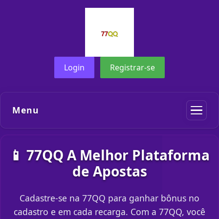
Login
Registrar-se
Menu
📱 77QQ A Melhor Plataforma
de Apostas
Cadastre-se na 77QQ para ganhar bônus no
cadastro e em cada recarga. Com a 77QQ, você