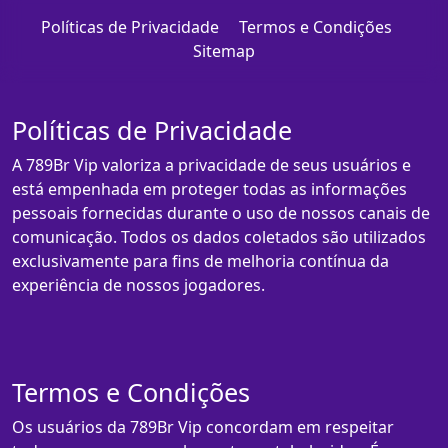
Políticas de Privacidade
Termos e Condições
Sitemap
Políticas de Privacidade
A 789Br Vip valoriza a privacidade de seus usuários e
está empenhada em proteger todas as informações
pessoais fornecidas durante o uso de nossos canais de
comunicação. Todos os dados coletados são utilizados
exclusivamente para fins de melhoria contínua da
experiência de nossos jogadores.
Termos e Condições
Os usuários da 789Br Vip concordam em respeitar