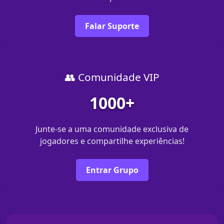
Falar Suporte
👥 Comunidade VIP
1000+
Junte-se a uma comunidade exclusiva de
jogadores e compartilhe experiências!
Entrar Grupo