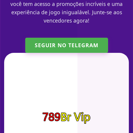
você tem acesso a promoções incríveis e uma
experiência de jogo inigualável. Junte-se aos
vencedores agora!
SEGUIR NO TELEGRAM