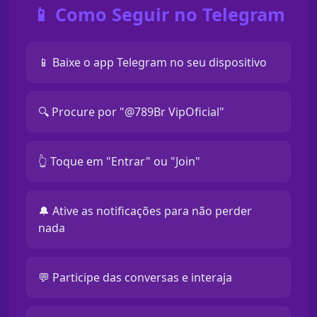
📱 Como Seguir no Telegram
📱 Baixe o app Telegram no seu dispositivo
🔍 Procure por "@789Br VipOficial"
👆 Toque em "Entrar" ou "Join"
🔔 Ative as notificações para não perder
nada
💬 Participe das conversas e interaja