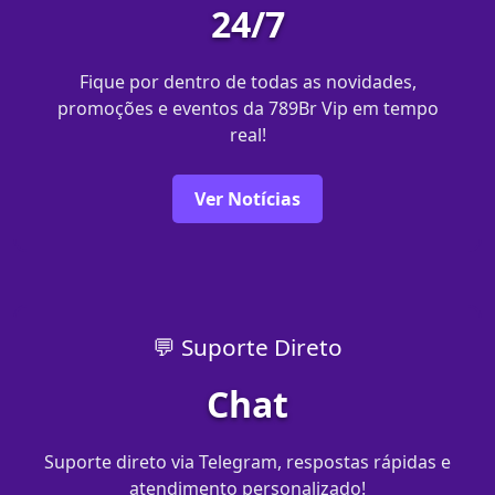
24/7
Fique por dentro de todas as novidades,
promoções e eventos da 789Br Vip em tempo
real!
Ver Notícias
💬 Suporte Direto
Chat
Suporte direto via Telegram, respostas rápidas e
atendimento personalizado!