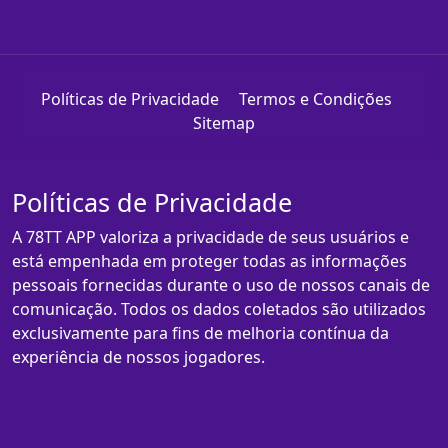
Políticas de Privacidade
Termos e Condições
Sitemap
Políticas de Privacidade
A 78TT APP valoriza a privacidade de seus usuários e
está empenhada em proteger todas as informações
pessoais fornecidas durante o uso de nossos canais de
comunicação. Todos os dados coletados são utilizados
exclusivamente para fins de melhoria contínua da
experiência de nossos jogadores.