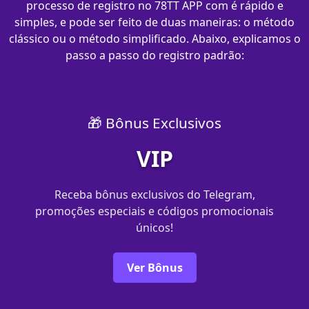
processo de registro no 78TT APP com​ é rápido e
simples, e pode ser feito de duas maneiras: o método
clássico ou o método simplificado. Abaixo, explicamos o
passo a passo do registro padrão:
🎁 Bônus Exclusivos
VIP
Receba bônus exclusivos do Telegram,
promoções especiais e códigos promocionais
únicos!
Ver Bônus