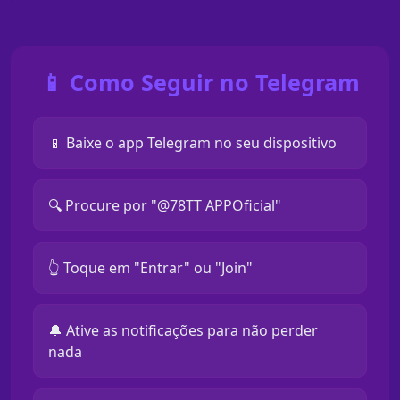
📱 Como Seguir no Telegram
📱 Baixe o app Telegram no seu dispositivo
🔍 Procure por "@78TT APPOficial"
👆 Toque em "Entrar" ou "Join"
🔔 Ative as notificações para não perder
nada