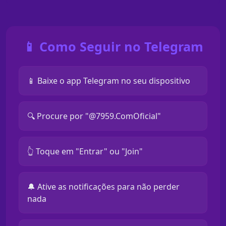
📱 Como Seguir no Telegram
📱 Baixe o app Telegram no seu dispositivo
🔍 Procure por "@7959.ComOficial"
👆 Toque em "Entrar" ou "Join"
🔔 Ative as notificações para não perder
nada