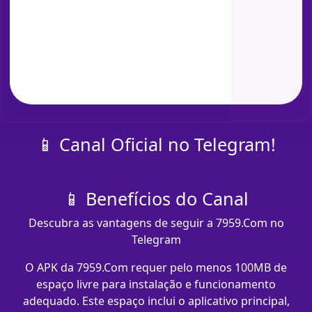
📱 Canal Oficial no Telegram!
📱 Benefícios do Canal
Descubra as vantagens de seguir a 7959.Com no
Telegram
O APK da 7959.Com requer pelo menos 100MB de
espaço livre para instalação e funcionamento
adequado. Este espaço inclui o aplicativo principal,