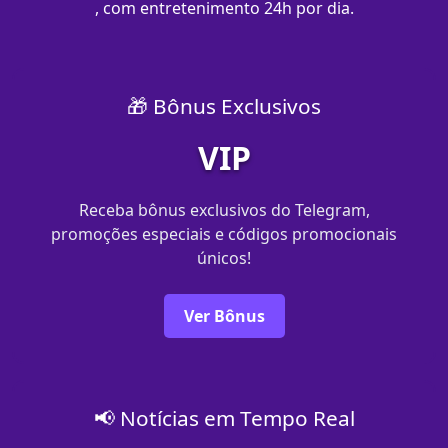
, com entretenimento 24h por dia.
🎁 Bônus Exclusivos
VIP
Receba bônus exclusivos do Telegram,
promoções especiais e códigos promocionais
únicos!
Ver Bônus
📢 Notícias em Tempo Real