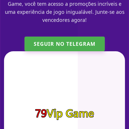
Game, você tem acesso a promoções incríveis e
uma experiência de jogo inigualável. Junte-se aos
vencedores agora!
SEGUIR NO TELEGRAM