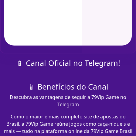
📱 Canal Oficial no Telegram!
📱 Benefícios do Canal
Descubra as vantagens de seguir a 79Vip Game no
Telegram
Como o maior e mais completo site de apostas do
Brasil, a 79Vip Game reúne jogos como caça-níqueis e
mais — tudo na plataforma online da 79Vip Game Brasil