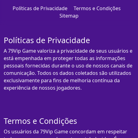
Políticas de Privacidade
Termos e Condições
Sitemap
Políticas de Privacidade
A 79Vip Game valoriza a privacidade de seus usuários e
está empenhada em proteger todas as informações
pessoais fornecidas durante o uso de nossos canais de
comunicação. Todos os dados coletados são utilizados
exclusivamente para fins de melhoria contínua da
experiência de nossos jogadores.
Termos e Condições
Os usuários da 79Vip Game concordam em respeitar