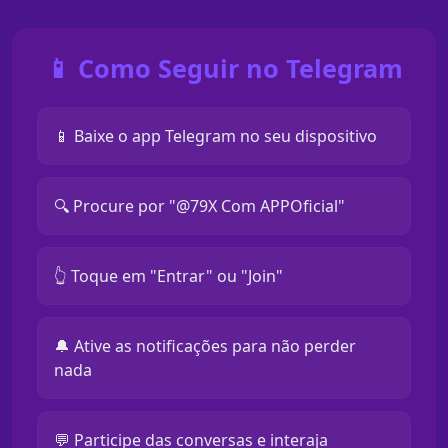
📱 Como Seguir no Telegram
📱 Baixe o app Telegram no seu dispositivo
🔍 Procure por "@79X Com APPOficial"
👆 Toque em "Entrar" ou "Join"
🔔 Ative as notificações para não perder
nada
💬 Participe das conversas e interaja