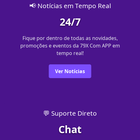
📢 Notícias em Tempo Real
24/7
Fique por dentro de todas as novidades,
promoções e eventos da 79X Com APP em
tempo real!
Ver Notícias
💬 Suporte Direto
Chat