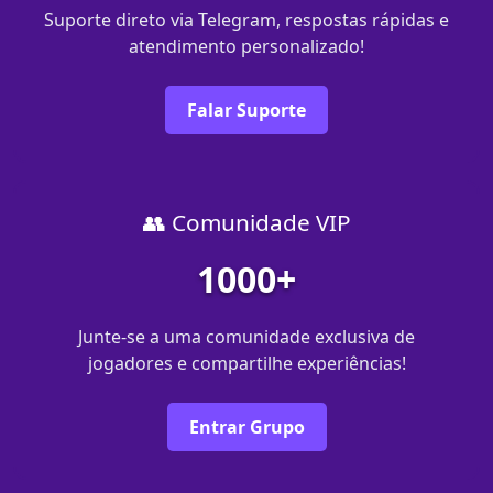
Suporte direto via Telegram, respostas rápidas e
atendimento personalizado!
Falar Suporte
👥 Comunidade VIP
1000+
Junte-se a uma comunidade exclusiva de
jogadores e compartilhe experiências!
Entrar Grupo