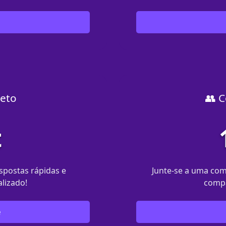
reto
👥 
t
espostas rápidas e
Junte-se a uma com
lizado!
compa
e