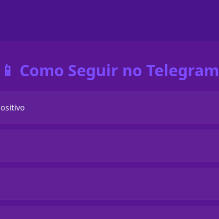
📱 Como Seguir no Telegram
ositivo