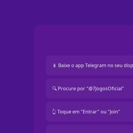
📱 Baixe o app Telegram no seu disp
🔍 Procure por "@7JogosOficial"
👆 Toque em "Entrar" ou "Join"