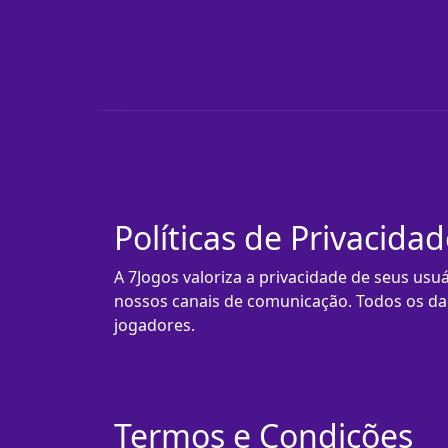
Políticas de Privacida
A 7Jogos valoriza a privacidade de seus us
nossos canais de comunicação. Todos os dad
jogadores.
Termos e Condições