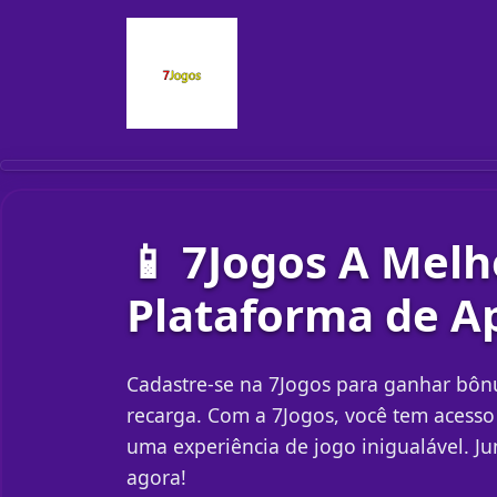
📱 7Jogos A Melh
Plataforma de A
Cadastre-se na 7Jogos para ganhar bôn
recarga. Com a 7Jogos, você tem acesso
uma experiência de jogo inigualável. J
agora!