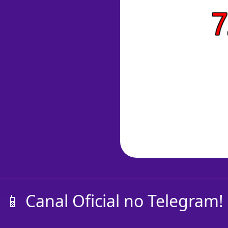
📱 Canal Oficial no Telegram!