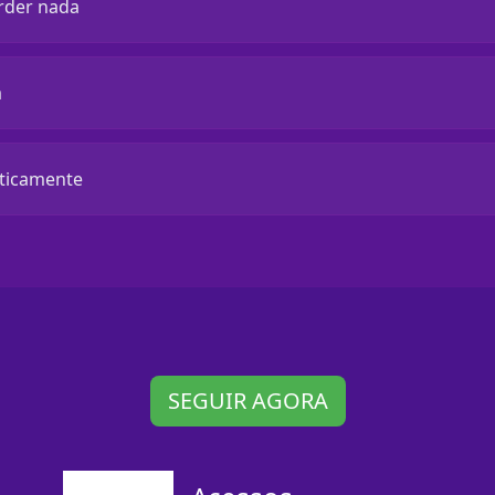
erder nada
a
aticamente
SEGUIR AGORA