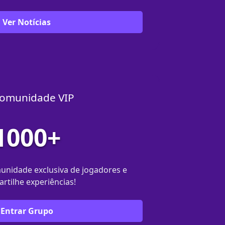
Ver Notícias
Comunidade VIP
1000+
unidade exclusiva de jogadores e
rtilhe experiências!
Entrar Grupo