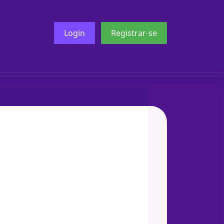
Login
Registrar-se