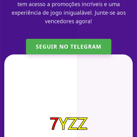
tem acesso a promoções incríveis e uma
experiência de jogo inigualável. Junte-se aos
vencedores agora!
SEGUIR NO TELEGRAM