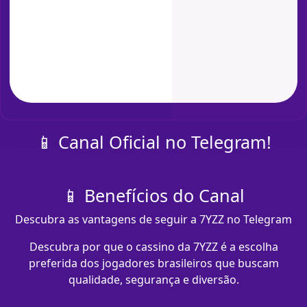
📱 Canal Oficial no Telegram!
📱 Benefícios do Canal
Descubra as vantagens de seguir a 7YZZ no Telegram
Descubra por que o cassino da 7YZZ é a escolha
preferida dos jogadores brasileiros que buscam
qualidade, segurança e diversão.