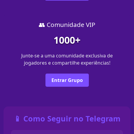
👥 Comunidade VIP
1000+
Junte-se a uma comunidade exclusiva de
jogadores e compartilhe experiências!
Entrar Grupo
📱 Como Seguir no Telegram