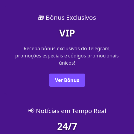
🎁 Bônus Exclusivos
VIP
Receba bônus exclusivos do Telegram,
promoções especiais e códigos promocionais
únicos!
Ver Bônus
📢 Notícias em Tempo Real
24/7