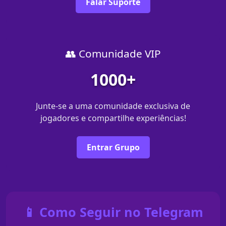
Falar Suporte
👥 Comunidade VIP
1000+
Junte-se a uma comunidade exclusiva de
jogadores e compartilhe experiências!
Entrar Grupo
📱 Como Seguir no Telegram