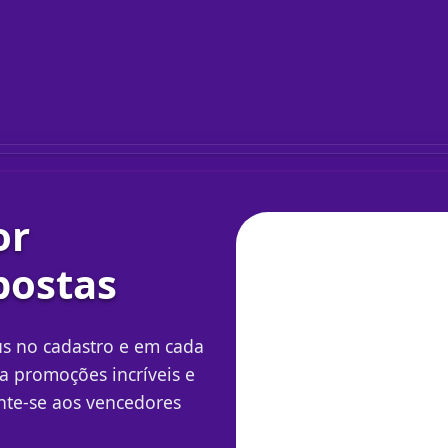
or
postas
s no cadastro e em cada
a promoções incríveis e
unte-se aos vencedores