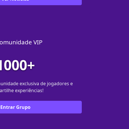
Comunidade VIP
1000+
unidade exclusiva de jogadores e
rtilhe experiências!
Entrar Grupo