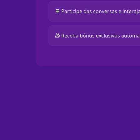
💬 Participe das conversas e interaj
🎁 Receba bônus exclusivos autom