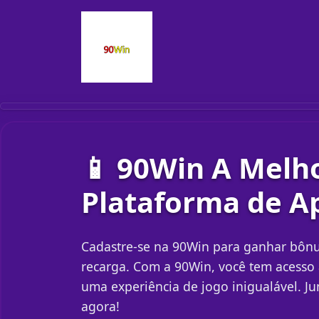
📱 90Win A Melh
Plataforma de A
Cadastre-se na 90Win para ganhar bônu
recarga. Com a 90Win, você tem acesso 
uma experiência de jogo inigualável. J
agora!