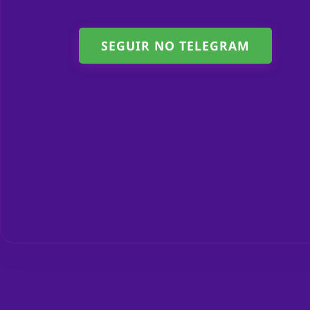
SEGUIR NO TELEGRAM