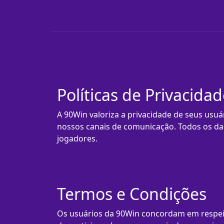
Políticas de Privacida
A 90Win valoriza a privacidade de seus usu
nossos canais de comunicação. Todos os dad
jogadores.
Termos e Condições
Os usuários da 90Win concordam em respeita