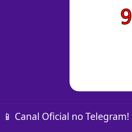
📱 Canal Oficial no Telegram!