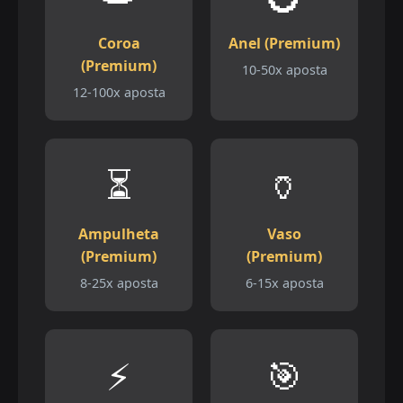
Coroa
Anel (Premium)
(Premium)
10-50x aposta
12-100x aposta
⏳
🏺
Ampulheta
Vaso
(Premium)
(Premium)
8-25x aposta
6-15x aposta
⚡
🎯