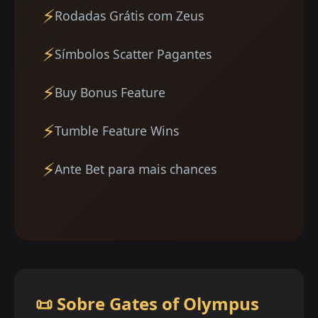
Rodadas Grátis com Zeus
Símbolos Scatter Pagantes
Buy Bonus Feature
Tumble Feature Wins
Ante Bet para mais chances
📜 Sobre Gates of Olympus