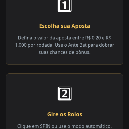
1️⃣
Escolha sua Aposta
Defina o valor da aposta entre R$ 0,20 e R$
1.000 por rodada. Use o Ante Bet para dobrar
suas chances de bônus.
2️⃣
Gire os Rolos
Clique em SPIN ou use o modo automático.