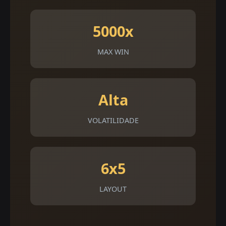
5000x
MAX WIN
Alta
VOLATILIDADE
6x5
LAYOUT