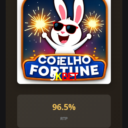
96.5%
RTP