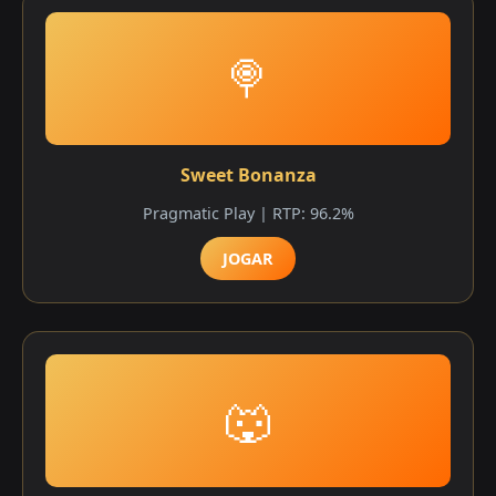
🍭
Sweet Bonanza
Pragmatic Play | RTP: 96.2%
JOGAR
🐺