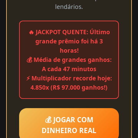
lendários.
🔥 JACKPOT QUENTE: Último
grande prêmio foi há 3
horas!
💰 Média de grandes ganhos:
A cada 47 minutos
⚡ Multiplicador recorde hoje:
4.850x (R$ 97.000 ganhos!)
💰 JOGAR COM
DINHEIRO REAL