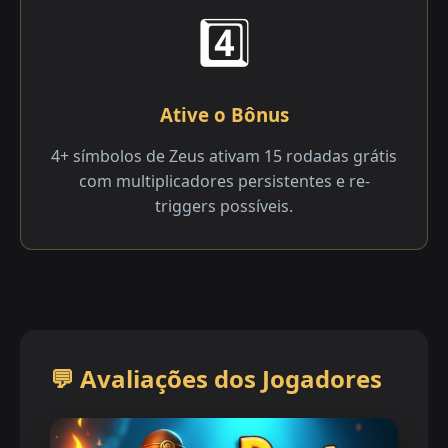
4️⃣
Ative o Bônus
4+ símbolos de Zeus ativam 15 rodadas grátis
com multiplicadores persistentes e re-
triggers possíveis.
💬 Avaliações dos Jogadores