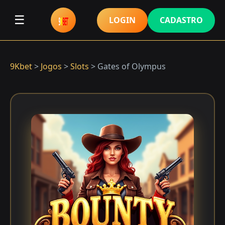
☰
LOGIN
CADASTRO
9Kbet
>
Jogos
>
Slots
> Gates of Olympus