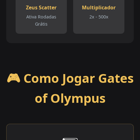
Zeus Scatter
Multiplicador
Ativa Rodadas
2x - 500x
Grátis
🎮 Como Jogar Gates
of Olympus